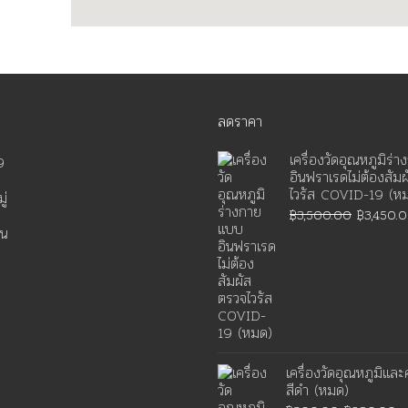
ลดราคา
เครื่องวัดอุณหภูมิร่
9
อินฟราเรดไม่ต้องสัม
ไวรัส COVID-19 (ห
ู่
฿
3,500.00
฿
3,450.
็น
เครื่องวัดอุณหภูมิและ
สีดำ (หมด)