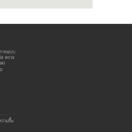
างกายแบบ
ผัส ตรวจ
มด)
00
ความชื้น