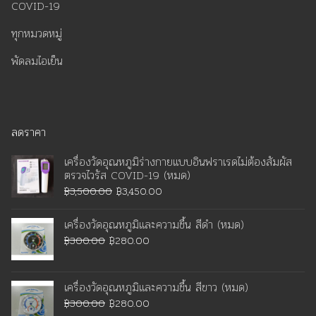
COVID-19
ทุกหมวดหมู่
พัดลมไอเย็น
ลดราคา
เครื่องวัดอุณหภูมิร่างกายแบบอินฟราเรดไม่ต้องสัมผัส
ตรวจไวรัส COVID-19 (หมด)
Original
Current
฿
3,500.00
฿
3,450.00
price
price
เครื่องวัดอุณหภูมิและความชื้น สีดำ (หมด)
was:
is:
Original
Current
฿
300.00
฿
280.00
฿3,500.00.
฿3,450.00.
price
price
was:
is:
เครื่องวัดอุณหภูมิและความชื้น สีขาว (หมด)
฿300.00.
฿280.00.
Original
Current
฿
300.00
฿
280.00