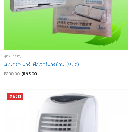
ทุกหมวดหมู่
แผ่นกรองแอร์ ฟิลเตอร์แอร์บ้าน (หมด)
Original
Current
฿
200.00
฿
195.00
price
price
was:
is:
฿200.00.
฿195.00.
SALE!