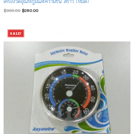
เครื่องวัดอุณหภูมิและความชื้น สีขาว (หมด)
Original
Current
฿
300.00
฿
280.00
price
price
was:
is:
฿300.00.
฿280.00.
SALE!