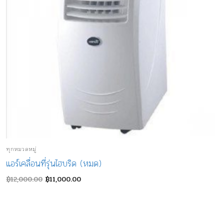
ทุกหมวดหมู่
แอร์เคลื่อนที่รุ่นไฮบริด (หมด)
Original
Current
฿
12,000.00
฿
11,000.00
price
price
was:
is:
฿12,000.00.
฿11,000.00.