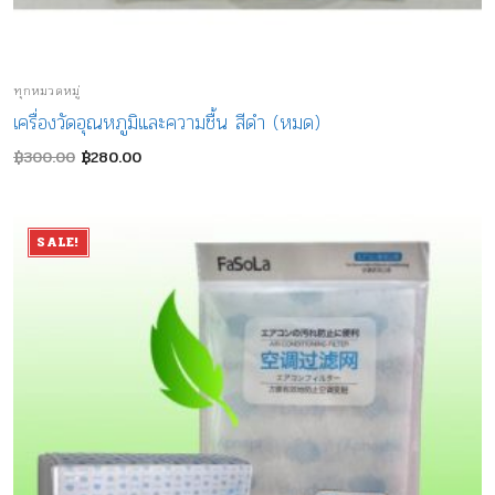
ทุกหมวดหมู่
เครื่องวัดอุณหภูมิและความชื้น สีดำ (หมด)
Original
Current
฿
300.00
฿
280.00
price
price
was:
is:
฿300.00.
฿280.00.
SALE!