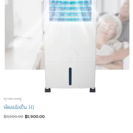
ทุกหมวดหมู่
พัดลมไอเย็น H1
Original
Current
฿
3,500.00
฿
2,900.00
price
price
was:
is:
฿3,500.00.
฿2,900.00.