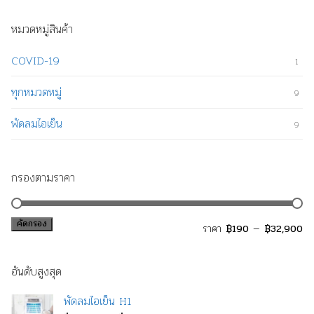
หมวดหมู่สินค้า
COVID-19
1
ทุกหมวดหมู่
9
พัดลมไอเย็น
9
กรองตามราคา
คัดกรอง
รา
รา
ราคา
—
฿190
฿32,900
ต่ำ
สูง
อันดับสูงสุด
สุด
พัดลมไอเย็น H1