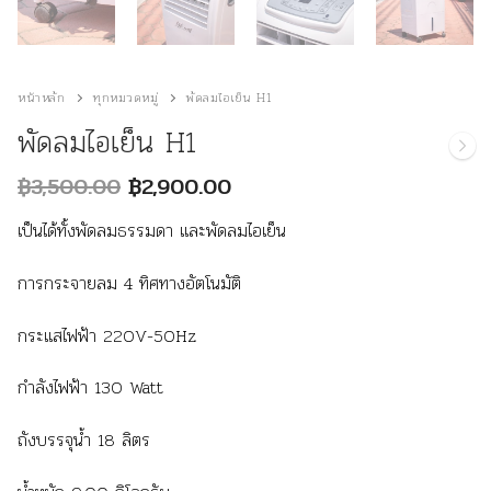
หน้าหลัก
ทุกหมวดหมู่
พัดลมไอเย็น H1
พัดลมไอเย็น H1
Original
Current
฿
3,500.00
฿
2,900.00
price
price
was:
is:
เป็นได้ทั้งพัดลมธรรมดา และพัดลมไอเย็น
฿3,500.00.
฿2,900.00.
การกระจายลม 4 ทิศทางอัตโนมัติ
กระแสไฟฟ้า 220V-50Hz
กำลังไฟฟ้า 130 Watt
ถังบรรจุน้ำ 18 ลิตร