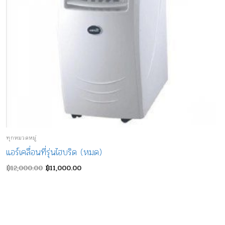
ทุกหมวดหมู่
แอร์เคลื่อนที่รุ่นไฮบริด (หมด)
Original
Current
฿
12,000.00
฿
11,000.00
price
price
was:
is:
฿12,000.00.
฿11,000.00.