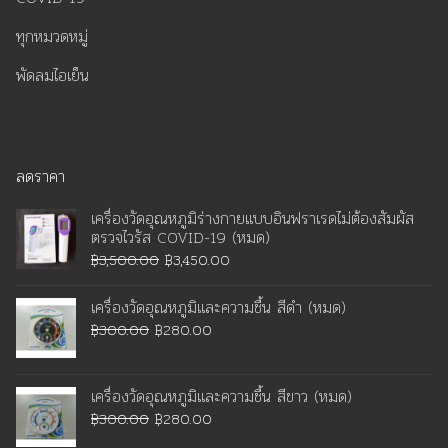
ทุกหมวดหมู่
พัดลมไอเย็น
ลดราคา
เครื่องวัดอุณหภูมิร่างกายแบบอินฟราเรดไม่ต้องสัมผัส
ตรวจไวรัส COVID-19 (หมด)
Original
Current
฿
3,500.00
฿
3,450.00
price
price
เครื่องวัดอุณหภูมิและความชื้น สีดำ (หมด)
was:
is:
Original
Current
฿
300.00
฿
280.00
฿3,500.00.
฿3,450.00.
price
price
was:
is:
เครื่องวัดอุณหภูมิและความชื้น สีขาว (หมด)
฿300.00.
฿280.00.
Original
Current
฿
300.00
฿
280.00
price
price