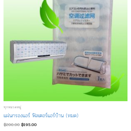
ทุกหมวดหมู่
แผ่นกรองแอร์ ฟิลเตอร์แอร์บ้าน (หมด)
Original
Current
฿
200.00
฿
195.00
price
price