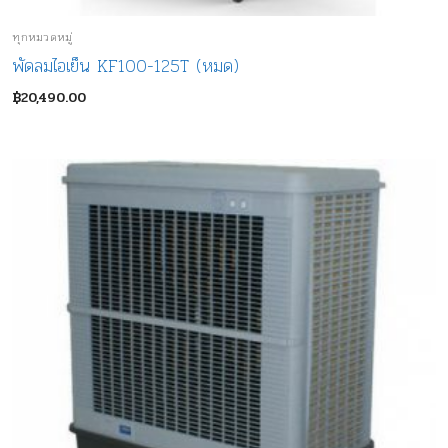
ทุกหมวดหมู่
พัดลมไอเย็น KF100-125T (หมด)
฿
20,490.00