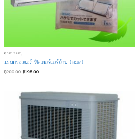
ทุกหมวดหมู่
แผ่นกรองแอร์ ฟิลเตอร์แอร์บ้าน (หมด)
Original
Current
฿
200.00
฿
195.00
price
price
was:
is:
฿200.00.
฿195.00.