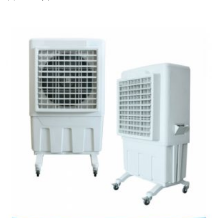
price
price
was:
is:
฿3,500.00.
฿2,900.00.