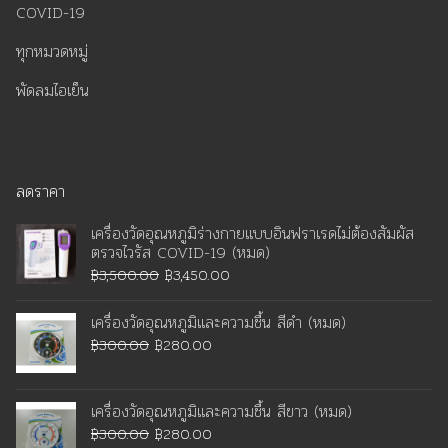
COVID-19
ทุกหมวดหมู่
พัดลมไอเย็น
ลดราคา
เครื่องวัดอุณหภูมิร่างกายแบบอินฟราเรดไม่ต้องสัมผัส
ตรวจไวรัส COVID-19 (หมด)
Original
Current
฿
3,500.00
฿
3,450.00
price
price
เครื่องวัดอุณหภูมิและความชื้น สีดำ (หมด)
was:
is:
Original
Current
฿
300.00
฿
280.00
฿3,500.00.
฿3,450.00.
price
price
was:
is:
เครื่องวัดอุณหภูมิและความชื้น สีขาว (หมด)
฿300.00.
฿280.00.
Original
Current
฿
300.00
฿
280.00