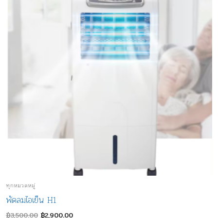
ทุกหมวดหมู่
พัดลมไอเย็น H1
Original
Current
฿
3,500.00
฿
2,900.00